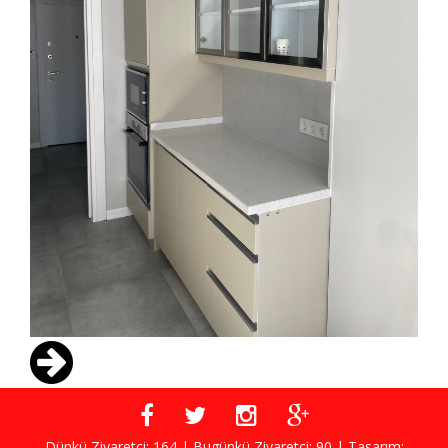
Dünkü Ziyaretçi: 164 | Bugünkü Ziyaretçi: 90 | Tasarım: