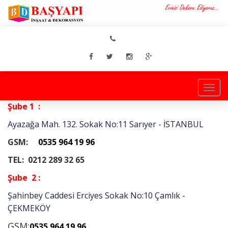
Togg
navi
Şube 1 :
Ayazağa Mah. 132. Sokak No:11 Sarıyer - İSTANBUL
GSM:
0535
964 19 96
TEL: 0212 289 32 65
Şube 2 :
Şahinbey Caddesi Erciyes Sokak No:10 Çamlık -
ÇEKMEKÖY
GSM:
0535
964 19 96