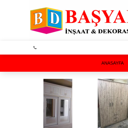
ANASAYFA