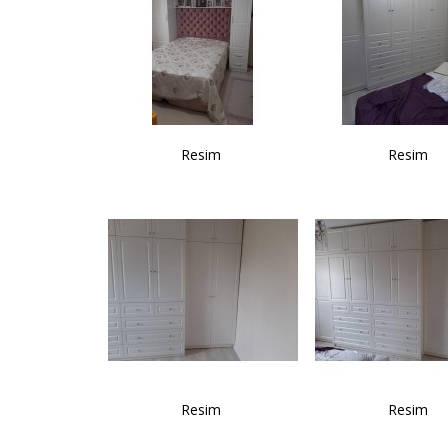
Resim
Resim
Resim
Resim