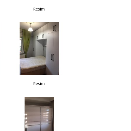
Resim
Resim