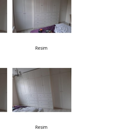
Resim
Resim