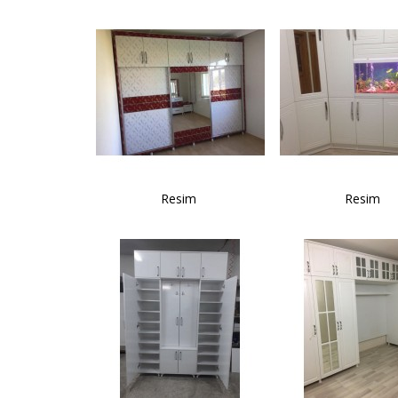
Resim
Resim