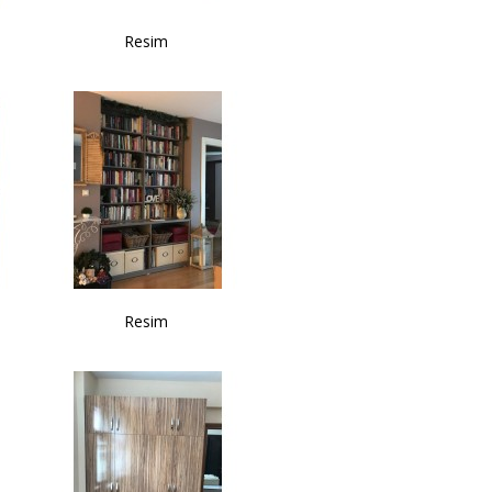
Resim
Resim