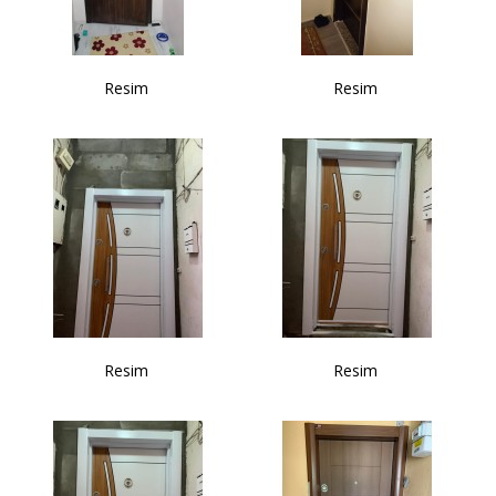
Resim
Resim
Resim
Resim