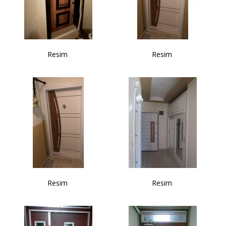
Resim
Resim
Resim
Resim