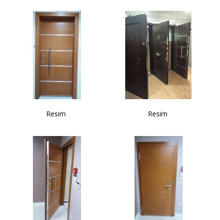
Resim
Resim