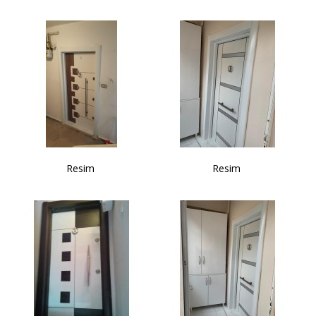
Resim
Resim