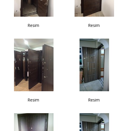
Resim
Resim
Resim
Resim