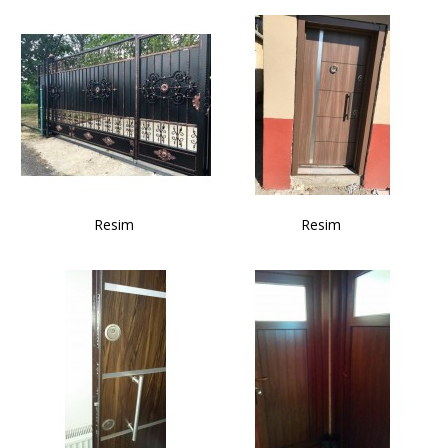
Resim
Resim