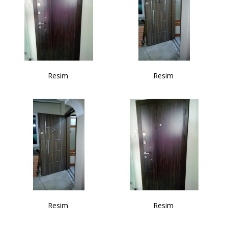
Resim
Resim
Resim
Resim