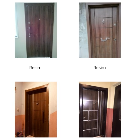
Resim
Resim