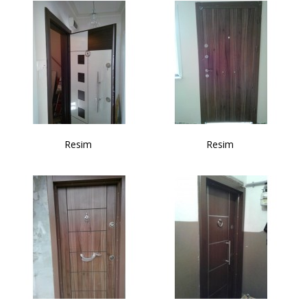
Resim
Resim