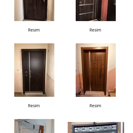
Resim
Resim
Resim
Resim